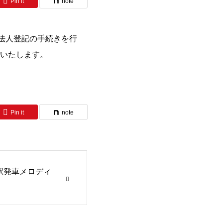
Pin it
note
に法人登記の手続きを行
いたします。
Pin it
note
駅発車メロディ