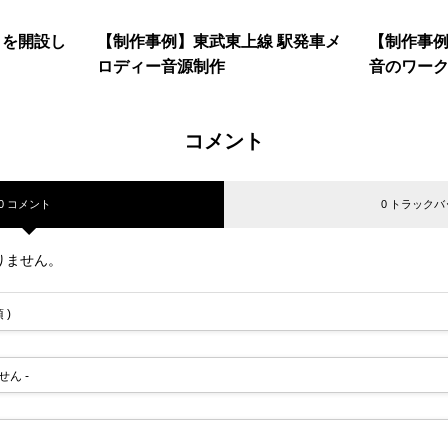
トを開設し
【制作事例】東武東上線 駅発車メ
【制作事
ロディー音源制作
音のワー
コメント
0 コメント
0 トラックバ
りません。
 )
せん -