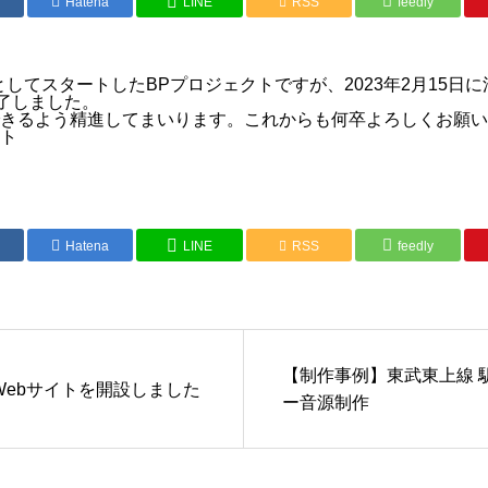
Hatena
LINE
RSS
feedly
業としてスタートしたBPプロジェクトですが、2023年2月15日
完了しました。
きるよう精進してまいります。これからも何卒よろしくお願い
ト
Hatena
LINE
RSS
feedly
【制作事例】東武東上線 
Webサイトを開設しました
ー音源制作