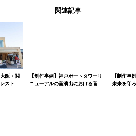
関連記事
5大阪・関
【制作事例】神戸ポートタワーリ
【制作事
レストラ
ニューアルの音演出における音楽
未来を守
TADIO JA
制作および選曲
で学ぶ海