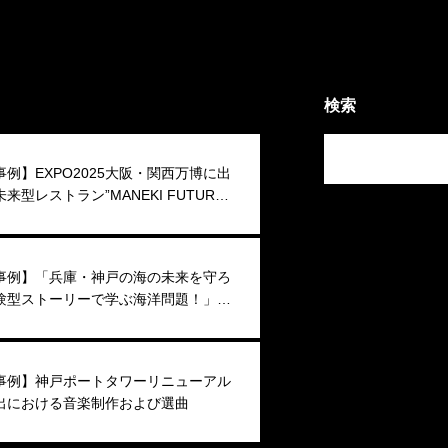
検索
例】EXPO2025大阪・関西万博に出
来型レストラン”MANEKI FUTURE
O JAPAN”音演出
事例】「兵庫・神戸の海の未来を守ろ
験型ストーリーで学ぶ海洋問題！」音
事例】神戸ポートタワーリニューアル
出における音楽制作および選曲