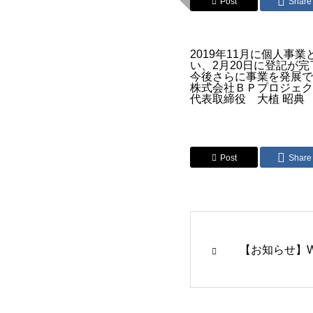
Post
Share
2019年11月に個人事
い、2月20日に登記が
今後さらに事業を発展で
株式会社ＢＰプロジェク
代表取締役 大植 昭典
Post
Share
【お知らせ】