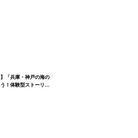
例】「兵庫・神戸の海の
ろう！体験型ストーリー
洋問題！」音源制作