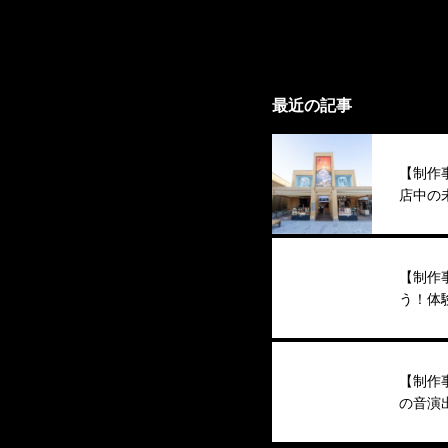
最近の記事
【制作事
店中の未
STADI
【制作
う！体
源制作
【制作
の音演