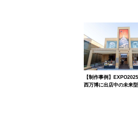
【制作事例】EXPO202
西万博に出店中の未来型
ン”MANEKI FUTURE S
PAN”音演出